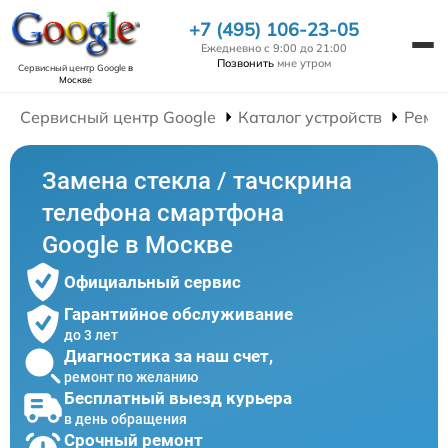
+7 (495) 106-23-05
Ежедневно с 9:00 до 21:00
Позвонить
мне утром
Сервисный центр Google
в
Москве
Сервисный центр Google
Каталог устройств
Ремо
Замена стекла / тачскрина
телефона смартфона
Google в Москве
Официальный сервис
Гарантийное обслуживание
до 3 лет
Диагностика за наш счет,
ремонт по желанию
Бесплатный выезд курьера
в день обращения
Срочный ремонт