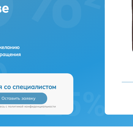
ве
 желанию
бращения
я со специалистом
Оставить заявку
есь c
политикой конфиденциальности