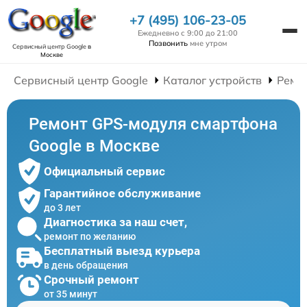
+7 (495) 106-23-05
Ежедневно с 9:00 до 21:00
Позвонить
мне утром
Сервисный центр Google
в
Москве
Сервисный центр Google
Каталог устройств
Ремо
Ремонт GPS-модуля смартфона
Google в Москве
Официальный сервис
Гарантийное обслуживание
до 3 лет
Диагностика за наш счет,
ремонт по желанию
Бесплатный выезд курьера
в день обращения
Срочный ремонт
от 35 минут