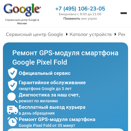
+7 (495) 106-23-05
Ежедневно с 9:00 до 21:00
Позвонить
мне утром
Сервисный центр Google
в
Москве
Сервисный центр Google
Каталог устройств
Ремо
Ремонт GPS-модуля смартфона
Google Pixel Fold
Официальный сервис
Гарантийное обслуживание
смартфона Google до 3 лет
Диагностика за наш счет,
ремонт по желанию
Бесплатный выезд курьера
в день обращения
Ремонт GPS-модуля смартфона
Google Pixel Fold от 35 минут