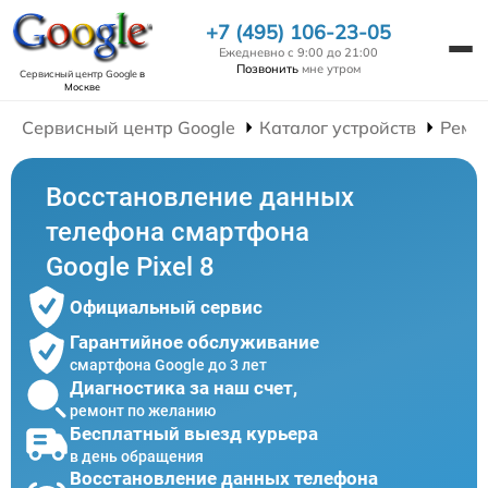
+7 (495) 106-23-05
Ежедневно с 9:00 до 21:00
Позвонить
мне утром
Сервисный центр Google
в
Москве
Сервисный центр Google
Каталог устройств
Ремо
Восстановление данных
телефона смартфона
Google Pixel 8
Официальный сервис
Гарантийное обслуживание
смартфона Google до 3 лет
Диагностика за наш счет,
ремонт по желанию
Бесплатный выезд курьера
в день обращения
Восстановление данных телефона