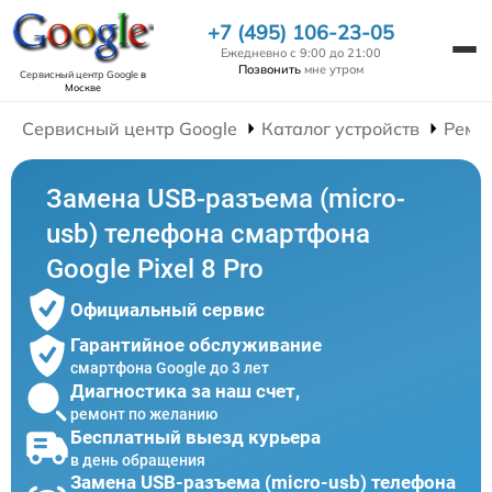
+7 (495) 106-23-05
Ежедневно с 9:00 до 21:00
Позвонить
мне утром
Сервисный центр Google
в
Москве
Сервисный центр Google
Каталог устройств
Ремо
Замена USB-разъема (micro-
usb) телефона смартфона
Google Pixel 8 Pro
Официальный сервис
Гарантийное обслуживание
смартфона Google до 3 лет
Диагностика за наш счет,
ремонт по желанию
Бесплатный выезд курьера
в день обращения
Замена USB-разъема (micro-usb) телефона