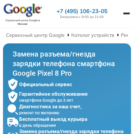
+7 (495) 106-23-05
Ежедневно с 9:00 до 21:00
Сервисный центр Google
в
Москве
Сервисный центр Google
Каталог устройств
Ремо
Замена разъема/гнезда
зарядки телефона смартфона
Google Pixel 8 Pro
Официальный сервис
Гарантийное обслуживание
смартфона Google до 3 лет
Диагностика за наш счет,
ремонт по желанию
Бесплатный выезд курьера
в день обращения
Замена разъема/гнезда зарядки телефона