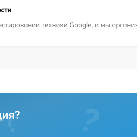
сти
тировании техники Google, и мы организ
ция?