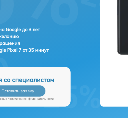
а Google до 3 лет
 желанию
бращения
le Pixel 7 от 35 минут
я со специалистом
Оставить заявку
есь c
политикой конфиденциальности