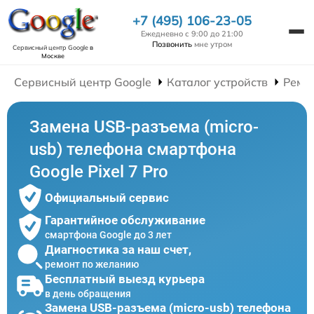
+7 (495) 106-23-05
Ежедневно с 9:00 до 21:00
Позвонить
мне утром
Сервисный центр Google
в
Москве
Сервисный центр Google
Каталог устройств
Ремо
Замена USB-разъема (micro-
usb) телефона смартфона
Google Pixel 7 Pro
Официальный сервис
Гарантийное обслуживание
смартфона Google до 3 лет
Диагностика за наш счет,
ремонт по желанию
Бесплатный выезд курьера
в день обращения
Замена USB-разъема (micro-usb) телефона