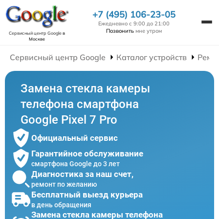
+7 (495) 106-23-05
Ежедневно с 9:00 до 21:00
Позвонить
мне утром
Сервисный центр Google
в
Москве
Сервисный центр Google
Каталог устройств
Ремо
Замена стекла камеры
телефона смартфона
Google Pixel 7 Pro
Официальный сервис
Гарантийное обслуживание
смартфона Google до 3 лет
Диагностика за наш счет,
ремонт по желанию
Бесплатный выезд курьера
в день обращения
Замена стекла камеры телефона