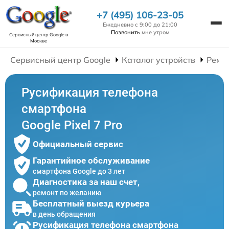
+7 (495) 106-23-05
Ежедневно с 9:00 до 21:00
Позвонить
мне утром
Сервисный центр Google
в
Москве
Сервисный центр Google
Каталог устройств
Ремо
Русификация телефона
смартфона
Google Pixel 7 Pro
Официальный сервис
Гарантийное обслуживание
смартфона Google до 3 лет
Диагностика за наш счет,
ремонт по желанию
Бесплатный выезд курьера
в день обращения
Русификация телефона смартфона