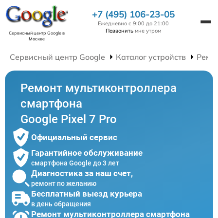
+7 (495) 106-23-05
Ежедневно с 9:00 до 21:00
Позвонить
мне утром
Сервисный центр Google
в
Москве
Сервисный центр Google
Каталог устройств
Ремо
Ремонт мультиконтроллера
смартфона
Google Pixel 7 Pro
Официальный сервис
Гарантийное обслуживание
смартфона Google до 3 лет
Диагностика за наш счет,
ремонт по желанию
Бесплатный выезд курьера
в день обращения
Ремонт мультиконтроллера смартфона