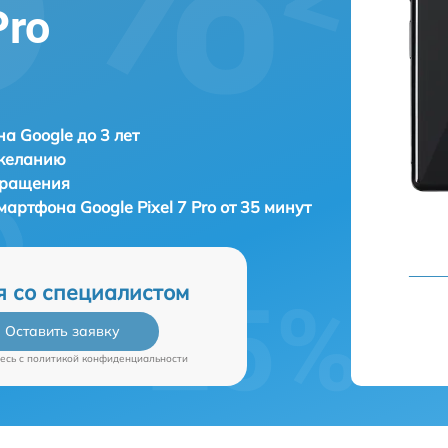
Pro
а Google до 3 лет
 желанию
бращения
 смартфона
Google Pixel 7 Pro от 35 минут
я со специалистом
Оставить заявку
есь c
политикой конфиденциальности