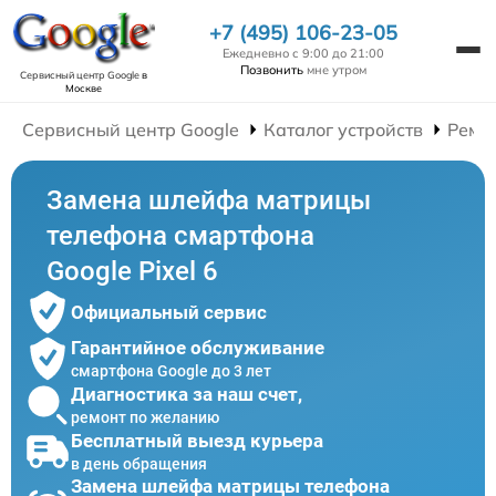
+7 (495) 106-23-05
Ежедневно с 9:00 до 21:00
Позвонить
мне утром
Сервисный центр Google
в
Москве
Сервисный центр Google
Каталог устройств
Ремо
Замена шлейфа матрицы
телефона смартфона
Google Pixel 6
Официальный сервис
Гарантийное обслуживание
смартфона Google до 3 лет
Диагностика за наш счет,
ремонт по желанию
Бесплатный выезд курьера
в день обращения
Замена шлейфа матрицы телефона