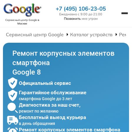
+7 (495) 106-23-05
Ежедневно с 9:00 до 21:00
Позвонить
мне утром
Сервисный центр Google
в
Москве
Сервисный центр Google
Каталог устройств
Ремо
Ремонт корпусных элементов
смартфона
Google 8
Официальный сервис
Гарантийное обслуживание
смартфона Google до 3 лет
Диагностика за наш счет,
ремонт по желанию
Бесплатный выезд курьера
в день обращения
Ремонт корпусных элементов смартфона