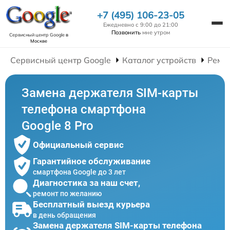
+7 (495) 106-23-05
Ежедневно с 9:00 до 21:00
Позвонить
мне утром
Сервисный центр Google
в
Москве
Сервисный центр Google
Каталог устройств
Ремо
Замена держателя SIM-карты
телефона смартфона
Google 8 Pro
Официальный сервис
Гарантийное обслуживание
смартфона Google до 3 лет
Диагностика за наш счет,
ремонт по желанию
Бесплатный выезд курьера
в день обращения
Замена держателя SIM-карты телефона