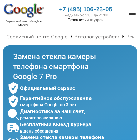
+7 (495) 106-23-05
Ежедневно с 9:00 до 21:00
Позвонить
мне утром
Сервисный центр Google
в
Москве
Сервисный центр Google
Каталог устройств
Ремо
Замена стекла камеры
телефона смартфона
Google 7 Pro
Официальный сервис
Гарантийное обслуживание
смартфона Google до 3 лет
Диагностика за наш счет,
ремонт по желанию
Бесплатный выезд курьера
в день обращения
Замена стекла камеры телефона