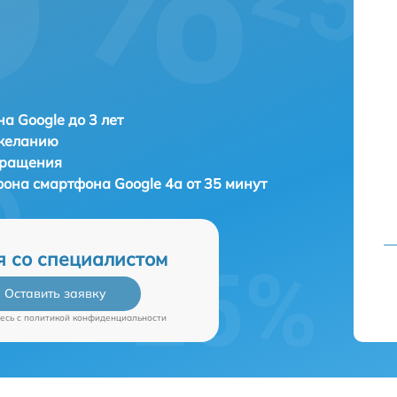
а Google до 3 лет
 желанию
бращения
ефона смартфона
Google 4a от 35 минут
я со специалистом
Оставить заявку
есь c
политикой конфиденциальности