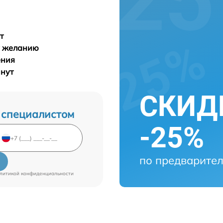
т
у желанию
ения
инут
СКИДК
 специалистом
-25%
по предварител
литикой конфиденциальности