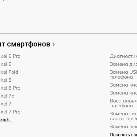
т смартфонов
xel 9 Pro
Диагности
xel 9
Замена дис
xel Fold
Замена USB
телефона
xel 8
Замена кн
xel 8 Pro
Замена кн
ixel 7a
Восстанов
xel 7
телефона
xel 7 Pro
Замена сис
платы тел
ещё...
Замена шл
Показать ещё